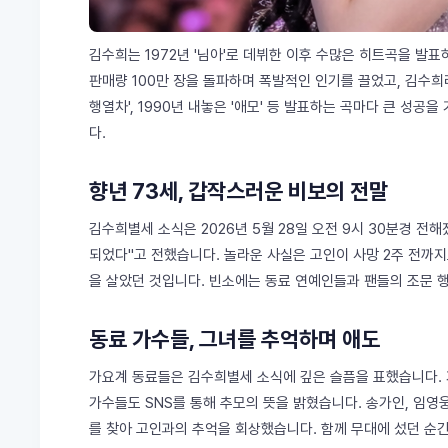
김수희는 1972년 '님아'로 데뷔한 이후 수많은 히트곡을 발표
판매량 100만 장을 돌파하며 폭발적인 인기를 끌었고, 김수희
행열차', 1990년 내놓은 '애모' 등 발표하는 곡마다 큰 성
다.
향년 73세, 갑작스러운 비보의 전말
김수희별세 소식은 2026년 5월 28일 오전 9시 30분경 
되었다"고 전했습니다. 놀라운 사실은 고인이 사망 2주 전까
을 살았던 것입니다. 빈소에는 동료 연예인들과 팬들의 조문 
동료 가수들, 그녀를 추억하며 애도
가요계 동료들은 김수희별세 소식에 깊은 슬픔을 표했습니다. 
가수들도 SNS를 통해 추모의 뜻을 밝혔습니다. 송가인, 임영
를 찾아 고인과의 추억을 회상했습니다. 함께 무대에 섰던 순