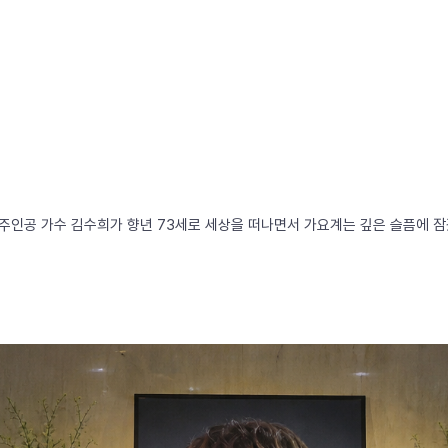
에'의 주인공 가수 김수희가 향년 73세로 세상을 떠나면서 가요계는 깊은 슬픔에 