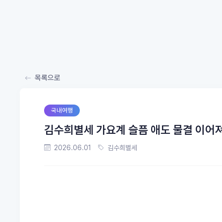
목록으로
국내여행
김수희별세 가요계 슬픔 애도 물결 이어
2026.06.01
김수희별세