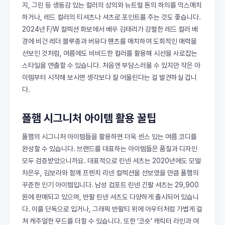
지, 그린 등 생동감 있는 컬러의 상의와 뉴트럴 톤의 하의를 믹스매치
하거나, 레드 컬러의 티셔츠나 셔츠로 포인트를 주는 것도 좋습니다.
2024년 F/W 컬렉션 화보에서 배우 김태리가 강렬한 레드 컬러 배
경에 비건 레더 블루종과 버뮤다 팬츠를 매치하여 도회적인 매력을
선보인 것처럼, 여름에도 비비드한 컬러를 활용해 시선을 사로잡는
스타일을 연출할 수 있습니다. 처음엔 부담스러울 수 있지만 작은 아
이템부터 시작해 보시면 생각보다 잘 어울린다는 걸 발견하실 겁니
다.
폴햄 시그니처 아이템 활용 꿀팁
폴햄의 시그니처 아이템들을 활용하면 더욱 센스 있는 여름 코디를
완성할 수 있습니다. 브랜드를 대표하는 아이템들은 품질과 디자인
모두 검증받았으니까요. 대표적으로 린넨 셔츠는 2020년에도 모델
차은우, 김보라와 함께 프렌치 리넨 컬렉션을 선보였을 만큼 폴햄의
꾸준한 인기 아이템입니다. 남성 컴포트 린넨 긴팔 셔츠는 29,900
원에 판매되고 있으며, 반팔 린넨 셔츠도 다양하게 출시되어 있습니
다. 이를 단독으로 입거나, 그래픽 반팔티 위에 아우터처럼 가볍게 걸
쳐 캐주얼한 무드를 더할 수 있습니다. 또한 '코숏' 캐릭터 라인과 여