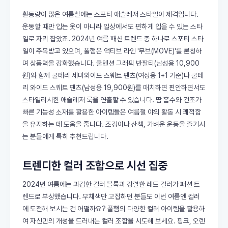
활동량이 많은 여름철에는 스포티 애슬레저 스타일이 제격입니다.
운동할 때만 입는 옷이 아니라 일상에서도 편하게 입을 수 있는 스타
일로 자리 잡았죠. 2024년 여름 패션 트렌드 중 하나로 스포티 스타
일이 주목받고 있으며, 폴햄은 액티브 라인 '무브(MOVE)'를 론칭하
며 상품력을 강화했습니다. 쿨텐션 그래픽 반팔티(남성용 10,900
원)와 함께 쿨테리 세미와이드 스웨트 팬츠(여성용 1+1 기준)나 쿨테
리 와이드 스웨트 팬츠(남성용 19,900원)를 매치하면 편안하면서도
스타일리시한 애슬레저 룩을 연출할 수 있습니다. 땀 흡수와 건조가
빠른 기능성 소재를 활용한 아이템들은 여름철 야외 활동 시 쾌적함
을 유지하는 데 도움을 줍니다. 조깅이나 산책, 가벼운 운동을 즐기시
는 분들에게 특히 추천드립니다.
트렌디한 컬러 조합으로 시선 집중
2024년 여름에는 과감한 컬러 블록과 강렬한 레드 컬러가 패션 트
렌드로 부상했습니다. 무채색만 고집하던 분들도 이번 여름엔 컬러
에 도전해 보시는 건 어떨까요? 폴햄의 다양한 컬러 아이템을 활용하
여 자신만의 개성을 드러내는 컬러 조합을 시도해 보세요. 핑크, 오렌