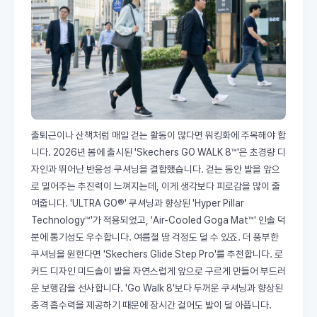
출퇴근이나 산책처럼 매일 걷는 활동이 많다면 워킹화에 주목해야 합
니다. 2026년 봄에 출시된 'Skechers GO WALK 8™'은 초경량 디
자인과 뛰어난 반응성 쿠셔닝을 결합했습니다. 걷는 동안 발을 앞으
로 밀어주는 추진력이 느껴지는데, 이게 생각보다 피로감을 많이 줄
여줍니다. 'ULTRA GO®' 쿠셔닝과 향상된 'Hyper Pillar
Technology™'가 적용되었고, 'Air-Cooled Goga Mat™' 인솔 덕
분에 통기성도 우수합니다. 여름철 땀 걱정도 덜 수 있죠. 더 풍부한
쿠셔닝을 원한다면 'Skechers Glide Step Pro'를 추천합니다. 로
커드 디자인 미드솔이 발을 자연스럽게 앞으로 구르게 만들어 부드러
운 보행감을 선사합니다. 'Go Walk 8'보다 두꺼운 쿠셔닝과 향상된
충격 흡수력을 제공하기 때문에 장시간 걸어도 발이 덜 아픕니다.