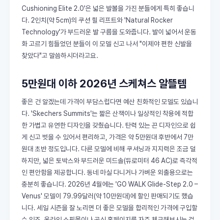
Cushioning Elite 2.0'은 넓은 발볼을 가진 분들에게 특히 좋습니
다. 2인치(약 5cm)의 쿠션 힐 리프트와 'Natural Rocker
Technology'가 부드러운 발 구름을 도와줍니다. 발이 넓어서 운동
화 고르기 힘들었던 분들이 이 모델 신고 나서 "이제야 편한 신발을
찾았다"고 말씀하시더라고요.
5만원대 이하 2026년 스케쳐스 알뜰템
좋은 건 알겠는데 가격이 부담스럽다면 예산 친화적인 모델도 있습니
다. 'Skechers Summits'는 짧은 산책이나 일상적인 착용에 적합
한 가볍고 유연한 디자인을 갖췄습니다. 탄력 있는 끈 디자인으로 쉽
게 신고 벗을 수 있어서 편리하고, 가격은 약 5만원대 후반에서 7만
원대 초반 정도입니다. 다른 모델에 비해 쿠셔닝과 지지력은 조금 덜
하지만, 넓은 토박스와 부드러운 미드솔(듀로미터 46 AC)로 즉각적
인 편안함을 제공합니다. 동네 마실 다니거나 가벼운 외출용으로는
충분히 좋습니다. 2026년 4월에는 'GO WALK Glide-Step 2.0 –
Venus' 모델이 79.99달러(약 10만원대)에 할인 판매되기도 했습
니다. 세일 시즌을 잘 노리면 더 좋은 모델을 합리적인 가격에 구입할
수 있죠. 온라인 쇼핑몰이나 공식 홈페이지를 자주 체크해보시는 걸