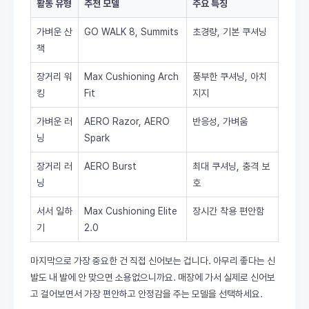
활동 유형
추천 모델
주요 특징
가벼운 산
GO WALK 8, Summits
초경량, 기본 쿠셔닝
책
장거리 워
Max Cushioning Arch
풍부한 쿠셔닝, 아치
킹
Fit
지지
가벼운 러
AERO Razor, AERO
반응성, 가벼움
닝
Spark
장거리 러
AERO Burst
최대 쿠셔닝, 충격 보
닝
호
서서 일하
Max Cushioning Elite
장시간 착용 편안함
기
2.0
마지막으로 가장 중요한 건 직접 신어보는 겁니다. 아무리 좋다는 신
발도 내 발에 안 맞으면 소용없으니까요. 매장에 가서 실제로 신어보
고 걸어보면서 가장 편안하고 안정감을 주는 모델을 선택하세요.