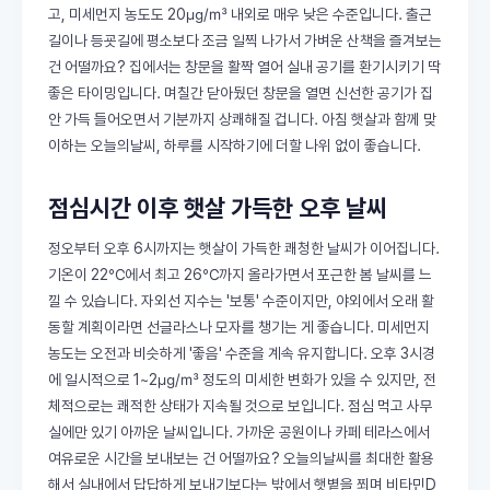
고, 미세먼지 농도도 20㎍/㎥ 내외로 매우 낮은 수준입니다. 출근
길이나 등굣길에 평소보다 조금 일찍 나가서 가벼운 산책을 즐겨보는
건 어떨까요? 집에서는 창문을 활짝 열어 실내 공기를 환기시키기 딱
좋은 타이밍입니다. 며칠간 닫아뒀던 창문을 열면 신선한 공기가 집
안 가득 들어오면서 기분까지 상쾌해질 겁니다. 아침 햇살과 함께 맞
이하는 오늘의날씨, 하루를 시작하기에 더할 나위 없이 좋습니다.
점심시간 이후 햇살 가득한 오후 날씨
정오부터 오후 6시까지는 햇살이 가득한 쾌청한 날씨가 이어집니다.
기온이 22℃에서 최고 26℃까지 올라가면서 포근한 봄 날씨를 느
낄 수 있습니다. 자외선 지수는 '보통' 수준이지만, 야외에서 오래 활
동할 계획이라면 선글라스나 모자를 챙기는 게 좋습니다. 미세먼지
농도는 오전과 비슷하게 '좋음' 수준을 계속 유지합니다. 오후 3시경
에 일시적으로 1~2㎍/㎥ 정도의 미세한 변화가 있을 수 있지만, 전
체적으로는 쾌적한 상태가 지속될 것으로 보입니다. 점심 먹고 사무
실에만 있기 아까운 날씨입니다. 가까운 공원이나 카페 테라스에서
여유로운 시간을 보내보는 건 어떨까요? 오늘의날씨를 최대한 활용
해서 실내에서 답답하게 보내기보다는 밖에서 햇볕을 쬐며 비타민D