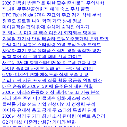
2026 연등회 방문객을 위한 필수 준비물과 주의사항
제14회 무주산골영화제 예매 숙소 주차 꿀팁
UFC Fight Night 276 대진표와 주요 경기 상세 분석
정원오 프로필 나이 학력 가족 상세 정보
마이클잭슨 팝의 황제 수식어 숨겨진 이야기
팝 역사 속 마이클 잭슨 여전히 회자되는 명곡들
겨울철 전기차 단점 테슬라 모델Y 주행거리 변화 확인
단발 여신 김고은 스타일링 완벽 분석 2026 트렌드
사용자 후기 모음 원더풀스 실제 경험 솔직한 평가
월척 붕어 잡는 최고의 채비 선택 가이드
새로운 3세대 항히스타민제와 지르텍 효과 비교
나이키슬리퍼 사이즈 실패 없는 구매 팁 5가지
GV90 디자인 변화 예상도와 실제 모습 비교
기리고 권 시원 프로필 작품 활동 궁금증 완벽 해소
배우 손승원 2026년 5번째 음주운전 재판 현황
2026년 아식스운동화 신상 젤카야노 33 기능 분석
자파 잭슨 주연 마이클잭슨 영화 캐스팅 소식
클린룸 기술 선도 기업 신성이엔지 경쟁력 분석
아이유 유재석 충고 공개 두 스타의 특별한 관계
2026년 성리 팬카페 최신 소식 팬미팅 이벤트 총정리
G2 리더십 미중정상회담 의미와 변화