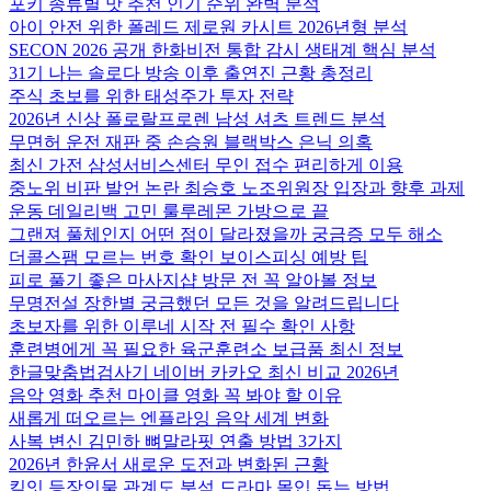
포키 종류별 맛 추천 인기 순위 완벽 분석
아이 안전 위한 폴레드 제로원 카시트 2026년형 분석
SECON 2026 공개 한화비전 통합 감시 생태계 핵심 분석
31기 나는 솔로다 방송 이후 출연진 근황 총정리
주식 초보를 위한 태성주가 투자 전략
2026년 신상 폴로랄프로렌 남성 셔츠 트렌드 분석
무면허 운전 재판 중 손승원 블랙박스 은닉 의혹
최신 가전 삼성서비스센터 무인 접수 편리하게 이용
중노위 비판 발언 논란 최승호 노조위원장 입장과 향후 과제
운동 데일리백 고민 룰루레몬 가방으로 끝
그랜져 풀체인지 어떤 점이 달라졌을까 궁금증 모두 해소
더콜스팸 모르는 번호 확인 보이스피싱 예방 팁
피로 풀기 좋은 마사지샵 방문 전 꼭 알아볼 정보
무명전설 장한별 궁금했던 모든 것을 알려드립니다
초보자를 위한 이루네 시작 전 필수 확인 사항
훈련병에게 꼭 필요한 육군훈련소 보급품 최신 정보
한글맞춤법검사기 네이버 카카오 최신 비교 2026년
음악 영화 추천 마이클 영화 꼭 봐야 할 이유
새롭게 떠오르는 엔플라잉 음악 세계 변화
사복 변신 김민하 뼈말라핏 연출 방법 3가지
2026년 한윤서 새로운 도전과 변화된 근황
킬잇 등장인물 관계도 분석 드라마 몰입 돕는 방법