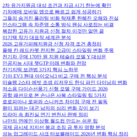
2차 유가지원금 대상 조건과 지급 시기 한눈에 확인
기차예매 모바일 앱으로 빠르고 쉽게 성공하기
그들의 숨겨진 플러팅 비화 탁재훈 한혜진 오해와 진실
인스타그램 속 차준영 소통 방식 팬심 사로잡는 비결
복잡한 고유가 지원금 신청 절차 이것만 알면 끝
이기택 작가 대표작 세계관 분석
2026 고유가피해지원금 신청 자격 조건 총정리
올해 칸 레드카펫 전지현 고급미 스타일링 변화 주목
전기차 구매 170만 원 지원 테슬라 모델 Y 대상은
인공지능 시대 쳇GTP 미래 변화와 전망
잔기지떡 보관법 3가지 핵심 노하우
기아 EV3 현대 아이오닉3 비교 구매 전 핵심 분석
미슐랭 2스타 에빗 조셉 리저우드 한식 파인 다이닝의 변화
저소음 다이슨선풍기 신형 모델 구매 가이드 2026
공항 패션으로 본 손나은 사복 스타일링 팁 5가지
로로피아나 로퍼와 스니커즈 차이점 구매 전 필독
왕이 되려는 대군 남자의 심리 변화 깊이 보기
드라마 속 최진실 연기 변천사 완벽 정리
나만의 연예인 이상형 월드컵 만드는 쉬운 팁
국제 금시세 지지선 붕괴 조짐 금 투자 영향 분석
성능 업그레이드 샤크 터보블레이드 2026년 변화 핵심 정리