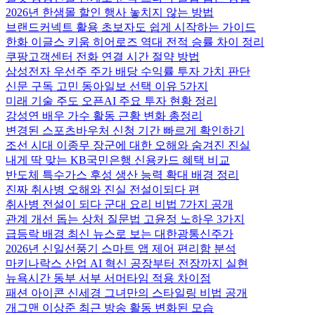
2026년 한샘몰 할인 행사 놓치지 않는 방법
브랜드커넥트 활용 초보자도 쉽게 시작하는 가이드
한화 이글스 키움 히어로즈 역대 전적 승률 차이 정리
쿠팡고객센터 전화 연결 시간 절약 방법
삼성전자 우선주 주가 배당 수익률 투자 가치 판단
신문 구독 고민 동아일보 선택 이유 5가지
미래 기술 주도 오픈AI 주요 투자 현황 정리
강성연 배우 가수 활동 근황 변화 총정리
변경된 스포츠바우처 신청 기간 빠르게 확인하기
조선 시대 이종무 장군에 대한 오해와 숨겨진 진실
내게 딱 맞는 KB국민은행 신용카드 혜택 비교
반도체 특수가스 후성 생산 능력 확대 배경 정리
진짜 취사병 오해와 진실 전설이되다 편
취사병 전설이 되다 군대 요리 비법 7가지 공개
관계 개선 돕는 상처 질문법 고윤정 노하우 3가지
급등락 배경 최신 뉴스로 보는 대한광통신주가
2026년 신일선풍기 스마트 앱 제어 편리함 분석
마키나락스 산업 AI 혁신 공장부터 전장까지 실현
뉴욕시간 동부 서부 서머타임 적용 차이점
패션 아이콘 신세경 그녀만의 스타일링 비법 공개
개그맨 이상준 최근 방송 활동 변화된 모습