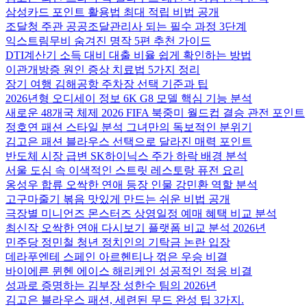
삼성카드 포인트 활용법 최대 적립 비법 공개
조달청 주관 공공조달관리사 되는 필수 과정 3단계
익스트림무비 숨겨진 명작 5편 추천 가이드
DTI계산기 소득 대비 대출 비율 쉽게 확인하는 방법
이관개방증 원인 증상 치료법 5가지 정리
장기 여행 김해공항 주차장 선택 기준과 팁
2026년형 오디세이 정보 6K G8 모델 핵심 기능 분석
새로운 48개국 체제 2026 FIFA 북중미 월드컵 결승 관전 포인트
정호연 패션 스타일 분석 그녀만의 독보적인 분위기
김고은 패션 블라우스 선택으로 달라진 매력 포인트
반도체 시장 급변 SK하이닉스 주가 하락 배경 분석
서울 도심 속 이색적인 스트릿 레스토랑 퓨전 요리
옹성우 합류 오싹한 연애 등장 인물 강민환 역할 분석
고구마줄기 볶음 맛있게 만드는 쉬운 비법 공개
극장별 미니언즈 몬스터즈 상영일정 예매 혜택 비교 분석
최신작 오싹한 연애 다시보기 플랫폼 비교 분석 2026년
민주당 정민철 청년 정치인의 기탁금 논란 입장
데라푸엔테 스페인 아르헨티나 꺾은 우승 비결
바이에른 뮌헨 에이스 해리케인 성공적인 적응 비결
성과로 증명하는 김부장 성한수 팀의 2026년
김고은 블라우스 패션, 세련된 무드 완성 팁 3가지.