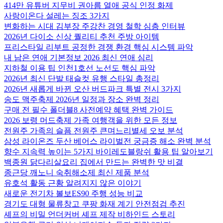
414만 유튜버 지무비 권아름 열애 공식 인정 화제
사랑이온다 설레는 징조 3가지
변화하는 시대 김부장 주강찬 경영 철학 심층 인터뷰
2026년 다이소 신상 퀄리티 추천 주방 아이템
프리스타일 리부트 공정한 경쟁 환경 핵심 시스템 파악
내 남은 연애 기본정보 2026 최신 연애 심리
지하철 이용 팁 인천1호선 노선도 핵심 파악
2026년 최신 단발 태슬컷 유행 스타일 총정리
2026년 새롭게 바뀐 오산 버드파크 특별 전시 3가지
송도 맥주축제 2026년 일정과 장소 완벽 정리
구매 전 필수 폴더블8 사전예약 혜택 완벽 가이드
2026 보령 머드축제 가족 여행객을 위한 모든 정보
전원주 가족의 슬픔 전원주 큰며느리별세 오보 분석
삼성 라이온즈 두산 베어스 라이벌전 궁금증 해소 완벽 분석
향수 지속력 높이는 5가지 바이레도블랑쉬 활용 팁 알아보기
백종원 닭다리살요리 집에서 만드는 완벽한 맛 비결
종근당 깨노니 숙취해소제 최신 제품 분석
유호석 활동 근황 알려지지 않은 이야기
새로운 전기차 볼보ES90 주행 성능 비교
경기도 대형 물류창고 쿠팡 화재 계기 안전점검 추진
셰프의 비밀 언더커버 셰프 제작 비하인드 스토리