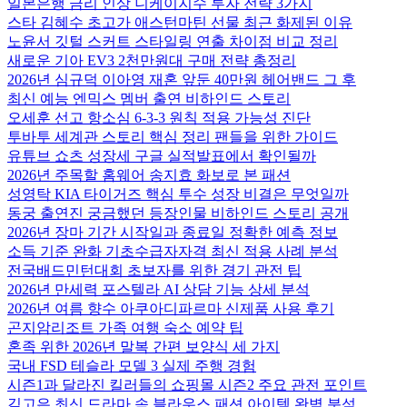
일본은행 금리 인상 니케이지수 투자 전략 3가지
스타 김혜수 초고가 애스턴마틴 선물 최근 화제된 이유
노윤서 깃털 스커트 스타일링 연출 차이점 비교 정리
새로운 기아 EV3 2천만원대 구매 전략 총정리
2026년 심규덕 이아영 재혼 앞둔 40만원 헤어밴드 그 후
최신 예능 엔믹스 멤버 출연 비하인드 스토리
오세훈 선고 항소심 6-3-3 원칙 적용 가능성 진단
투바투 세계관 스토리 핵심 정리 팬들을 위한 가이드
유튜브 쇼츠 성장세 구글 실적발표에서 확인될까
2026년 주목할 홈웨어 송지효 화보로 본 패션
성영탁 KIA 타이거즈 핵심 투수 성장 비결은 무엇일까
동궁 출연진 궁금했던 등장인물 비하인드 스토리 공개
2026년 장마 기간 시작일과 종료일 정확한 예측 정보
소득 기준 완화 기초수급자자격 최신 적용 사례 분석
전국배드민턴대회 초보자를 위한 경기 관전 팁
2026년 만세력 포스텔라 AI 상담 기능 상세 분석
2026년 여름 향수 아쿠아디파르마 신제품 사용 후기
곤지암리조트 가족 여행 숙소 예약 팁
혼족 위한 2026년 말복 간편 보양식 세 가지
국내 FSD 테슬라 모델 3 실제 주행 경험
시즌1과 달라진 킬러들의 쇼핑몰 시즌2 주요 관전 포인트
김고은 최신 드라마 속 블라우스 패션 아이템 완벽 분석