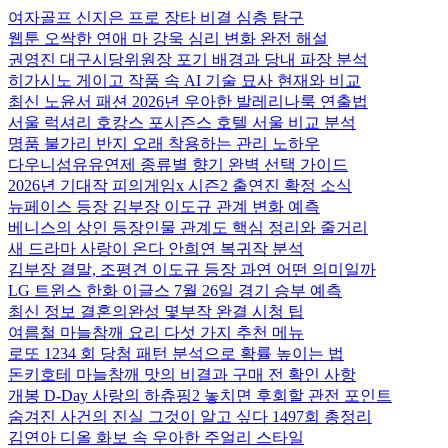
여자골프 신지은 프로 장타 비결 심층 탐구
웹툰 오싹한 연애 마 강욱 심리 변화 완전 해설
권영진 대구시당위원장 포기 배경과 당내 파장 분석
히가시노 게이고 작품 속 AI 기술 묘사 현재와 비교
최신 노윤서 패션 2026년 우아한 발레리나룩 연출법
서울 럭셔리 호캉스 포시즌스 호텔 서울 비교 분석
명품 불가리 반지 오래 착용하는 관리 노하우
다우니섬유유연제 종류별 향기 완벽 선택 가이드
2026년 기대작 피의게임x 시즌2 출연진 확정 소식
뉴페이스 등장 김부장 이도규 관계 변화 예측
베니스의 상인 등장인물 관계도 핵심 정리와 줄거리
새 드라마 사랑이 온다 안희연 복귀작 분석
김부장 결말, 조평견 이도규 등장 과연 어떤 의미일까
LG 트윈스 한화 이글스 7월 26일 경기 승부 예측
최신 정보 결혼의완성 몇부작 완결 시청 팁
여름철 마늘참깨 요리 다섯 가지 추천 메뉴
로또 1234 회 당첨 패턴 분석으로 확률 높이는 법
돈키호테 마늘참깨 맛의 비결과 구매 전 확인 사항
개봉 D-Day 사랑의 하츄핑2 놓치면 후회할 관전 포인트
숨겨진 사건의 진실 그것이 알고 싶다 1497회 총정리
김연아 디올 화보 속 우아한 주얼리 스타일