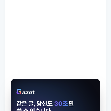
같은 글, 당신도
30초
면