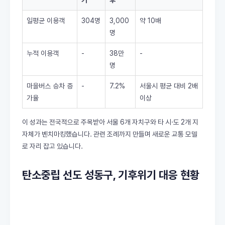
기
후
일평균 이용객
304명
3,000
약 10배
명
누적 이용객
-
38만
-
명
마을버스 승차 증
-
7.2%
서울시 평균 대비 2배
가율
이상
이 성과는 전국적으로 주목받아 서울 6개 자치구와 타 시·도 2개 지
자체가 벤치마킹했습니다. 관련 조례까지 만들며 새로운 교통 모델
로 자리 잡고 있습니다.
탄소중립 선도 성동구, 기후위기 대응 현황