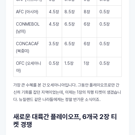
AFC (아시아)
4.5장
8.5장
8장
0.5장
CONMEBOL
4.5장
6.5장
6장
0.5장
(남미)
CONCACAF
3.5장
6.5장
6장
0.5장
(북중미)
OFC (오세아니
0.5장
1.5장
1장
0.5장
아)
가장 큰 수혜를 본 건 오세아니아입니다. 그동안 플레이오프로만 간
신히 기회를 잡던 지역이었는데, 이제는 1장의 직행 티켓이 생겼습니
다. 뉴질랜드 같은 나라들에게는 정말 반가운 소식이죠.
새로운 대륙간 플레이오프, 6개국 2장 티
켓 경쟁