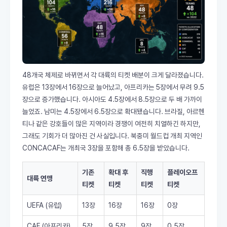
48개국 체제로 바뀌면서 각 대륙의 티켓 배분이 크게 달라졌습니다.
유럽은 13장에서 16장으로 늘어났고, 아프리카는 5장에서 무려 9.5
장으로 증가했습니다. 아시아도 4.5장에서 8.5장으로 두 배 가까이
늘었죠. 남미는 4.5장에서 6.5장으로 확대됐습니다. 브라질, 아르헨
티나 같은 강호들이 많은 지역이라 경쟁이 여전히 치열하긴 하지만,
그래도 기회가 더 많아진 건 사실입니다. 북중미 월드컵 개최 지역인
CONCACAF는 개최국 3장을 포함해 총 6.5장을 받았습니다.
기존
확대 후
직행
플레이오프
대륙 연맹
티켓
티켓
티켓
티켓
UEFA (유럽)
13장
16장
16장
0장
CAF (아프리카)
5장
9.5장
9장
0.5장