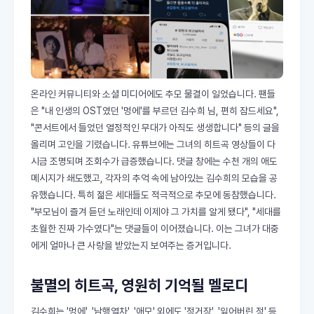
온라인 커뮤니티와 소셜 미디어에도 추모 물결이 일었습니다. 팬들
은 "내 인생의 OST였던 '멍에'를 부르던 김수희 님, 편히 잠드세요",
"콘서트에서 들었던 열정적인 무대가 아직도 생생합니다" 등의 글을
올리며 고인을 기렸습니다. 유튜브에는 그녀의 히트곡 영상들이 다
시금 조명되며 조회수가 급증했습니다. 댓글 창에는 수천 개의 애도
메시지가 쇄도했고, 각자의 추억 속에 남아있는 김수희의 모습을 공
유했습니다. 특히 젊은 세대들도 적극적으로 추모에 동참했습니다.
"부모님이 즐겨 듣던 노래인데 이제야 그 가치를 알게 됐다", "세대를
초월한 진짜 가수였다"는 댓글들이 이어졌습니다. 이는 그녀가 대중
에게 얼마나 큰 사랑을 받았는지 보여주는 증거입니다.
불멸의 히트곡, 영원히 기억될 멜로디
김수희는 '멍에', '남행열차', '애모' 외에도 '정거장', '잃어버린 정' 등