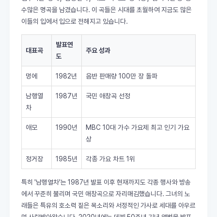
수많은 명곡을 남겼습니다. 이 곡들은 시대를 초월하여 지금도 많은
이들의 입에서 입으로 전해지고 있습니다.
발표연
대표곡
주요 성과
도
멍에
1982년
음반 판매량 100만 장 돌파
남행열
1987년
국민 애창곡 선정
차
애모
1990년
MBC 10대 가수 가요제 최고 인기 가요
상
정거장
1985년
각종 가요 차트 1위
특히 '남행열차'는 1987년 발표 이후 현재까지도 각종 행사와 방송
에서 꾸준히 불리며 국민 애창곡으로 자리매김했습니다. 그녀의 노
래들은 특유의 호소력 짙은 목소리와 서정적인 가사로 세대를 아우르
며 사랑받아왔습니다. 2020년에는 데뷔 50주년 기념 앨범을 발표