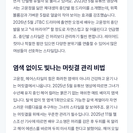
면서 '단발병 유발자'로 불리고 있어요. 2023년 5월 유튜브 영상에
서는 고윤정을 닮은 체대생의 중단발 펌 드라이를 소개했는데, 위쪽
볼륨감과 가벼운 S컬로 얼굴이 작아 보이는 효과를 강조했습니다.
2026년 5월 JTBC 드라마에 출연한 오정세 배우는 고윤정의 중단
발을 보고 "네 머리야?" 할 정도로 자연스럽고 잘 어울린다고 언급했
죠. 중단발 스타일은 긴 머리보다 관리하기 훨씬 편합니다. 레이어드
컷이나 적절한 펌만 있으면 다양한 분위기를 연출할 수 있어서 많은
여성들이 선호하는 스타일입니다.
염색 없이도 빛나는 머릿결 관리 비법
고윤정, 헤어스타일의 힘은 화려한 염색이 아니라 건강하고 윤기 나
는 머릿결에서 나옵니다. 2025년 5월 유튜브 영상에 따르면 그녀가
수년째 유지 중인 헤어 컬러는 붉은기 없는 애쉬한 매트 베이지 염색
입니다. 탈색 없이 첫 염색 1회만으로도 가능한 갈색 계열이라 자연
스러운 아름다움을 추구하는 그녀의 스타일을 잘 보여주죠. 윤기 나
는 머릿결을 위해서는 꾸준한 관리가 필수입니다. 2025년 11월 헬
스조선 기사에 따르면 배우 고소영은 머리를 감은 후 두피를 꼭 말리
고 헤어 에센스를 바르며 두피 마사지를 한다고 밝혔어요. 헤어 오일