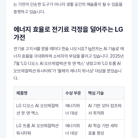
는 가전이 단순한 도구가 아니라 생활 공간의 예술품이 될 수 있음을
증명하고 있습니다.
에너지 효율로 전기료 걱정을 덜어주는 LG
가전
전기료 고지서를 받을 때마다 한숨 나오시죠? lg전자는 AI 기술로 에
너지 효율을 극대화하며 소비자의 부담을 줄이고 있습니다. 2025년
7월 'LG 디오스 AI 오브제컬렉션 핏 앤 맥스' 냉장고와 'LG 트롬 AI
오브제컬렉션 워시타워'가 '올해의 에너지 위너상' 대상을 받았습니
다.
제품명
수상 부문
핵심 기술
LG 디오스 AI 오브제컬렉
에너지위
AI 기반 모터·컴프레
션 핏 앤 맥스
너 대상
서 최적화
LG 트롬 AI 오브제컬렉션
에너지위
AI 학습 기반 세탁
워시타워
너 대상
효율 향상