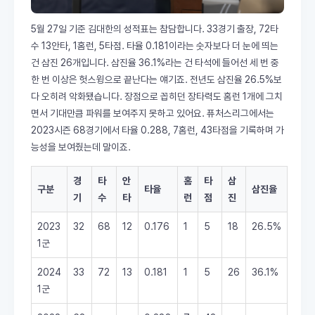
5월 27일 기준 김대한의 성적표는 참담합니다. 33경기 출장, 72타
수 13안타, 1홈런, 5타점. 타율 0.181이라는 숫자보다 더 눈에 띄는
건 삼진 26개입니다. 삼진율 36.1%라는 건 타석에 들어선 세 번 중
한 번 이상은 헛스윙으로 끝난다는 얘기죠. 전년도 삼진율 26.5%보
다 오히려 악화됐습니다. 장점으로 꼽히던 장타력도 홈런 1개에 그치
면서 기대만큼 파워를 보여주지 못하고 있어요. 퓨처스리그에서는
2023시즌 68경기에서 타율 0.288, 7홈런, 43타점을 기록하며 가
능성을 보여줬는데 말이죠.
경
타
안
홈
타
삼
구분
타율
삼진율
기
수
타
런
점
진
2023
32
68
12
0.176
1
5
18
26.5%
1군
2024
33
72
13
0.181
1
5
26
36.1%
1군