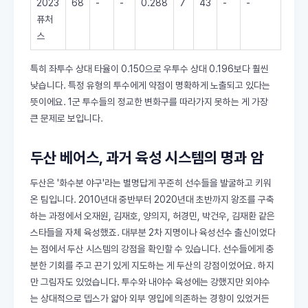
2023
68
-
-
0.288
7
43
-
-
퓨처
스
특히 좌투수 상대 타율이 0.150으로 우투수 상대 0.196보다 훨씬
낮습니다. 특정 유형의 투수에게 약점이 명확하게 노출되고 있다는
뜻이에요. 1군 투수들의 정교한 변화구를 따라가지 못하는 게 가장
큰 문제로 보입니다.
두산 베어스, 과거 육성 시스템의 명과 암
두산은 '화수분 야구'라는 별명답게 꾸준히 선수들을 발굴하고 키워
온 팀입니다. 2010년대 중반부터 2020년대 초반까지 왕조를 구축
하는 과정에서 오재원, 김재호, 양의지, 허경민, 박건우, 김재환 같은
스타들을 자체 육성했죠. 대부분 2차 지명이나 육성선수 출신이었다
는 점에서 두산 시스템의 강점을 확인할 수 있습니다. 선수들에게 충
분한 기회를 주고 끈기 있게 지도하는 게 두산의 강점이었어요. 하지
만 그림자도 있었습니다. 투수와 내야수 육성에는 강했지만 외야수
는 상대적으로 뎁스가 얇아 외부 영입에 의존하는 경향이 있었거든