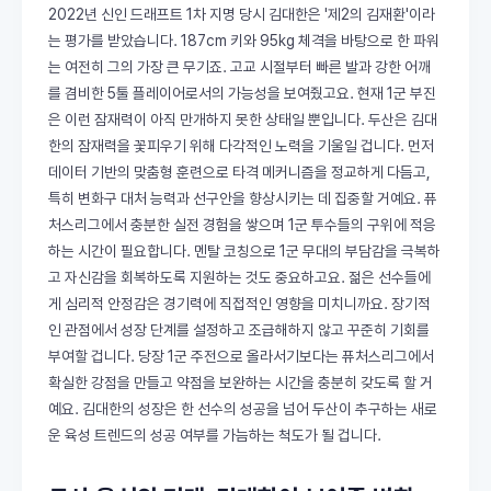
2022년 신인 드래프트 1차 지명 당시 김대한은 '제2의 김재환'이라
는 평가를 받았습니다. 187cm 키와 95kg 체격을 바탕으로 한 파워
는 여전히 그의 가장 큰 무기죠. 고교 시절부터 빠른 발과 강한 어깨
를 겸비한 5툴 플레이어로서의 가능성을 보여줬고요. 현재 1군 부진
은 이런 잠재력이 아직 만개하지 못한 상태일 뿐입니다. 두산은 김대
한의 잠재력을 꽃피우기 위해 다각적인 노력을 기울일 겁니다. 먼저
데이터 기반의 맞춤형 훈련으로 타격 메커니즘을 정교하게 다듬고,
특히 변화구 대처 능력과 선구안을 향상시키는 데 집중할 거예요. 퓨
처스리그에서 충분한 실전 경험을 쌓으며 1군 투수들의 구위에 적응
하는 시간이 필요합니다. 멘탈 코칭으로 1군 무대의 부담감을 극복하
고 자신감을 회복하도록 지원하는 것도 중요하고요. 젊은 선수들에
게 심리적 안정감은 경기력에 직접적인 영향을 미치니까요. 장기적
인 관점에서 성장 단계를 설정하고 조급해하지 않고 꾸준히 기회를
부여할 겁니다. 당장 1군 주전으로 올라서기보다는 퓨처스리그에서
확실한 강점을 만들고 약점을 보완하는 시간을 충분히 갖도록 할 거
예요. 김대한의 성장은 한 선수의 성공을 넘어 두산이 추구하는 새로
운 육성 트렌드의 성공 여부를 가늠하는 척도가 될 겁니다.