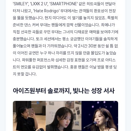
'SMILEY', 'LXXK 2 U', 'SMARTPHONE' 같은 히트곡들이 연달아
터져 나왔고, 'Hate Rodrigo' 무대에서는 관객들의 환호성이 천장
을 뚫을 듯했습니다. 현지 미디어도 이 열기를 놓치지 않았죠. 특별히
준비한 댄스 커버 무대는 팬들에게 깜짝 선물이었습니다. 최예나가
직접 선곡한 곡들로 꾸민 무대는 그녀의 다채로운 매력을 보여주기에
충분했습니다. 토크 세션에서는 평소 궁금했던 이야기들을 솔직하게
풀어놓으며 팬들과 더 가까워졌습니다. 약 2시간 30분 동안 쉴 틈 없
이 이어진 공연은 누구 하나 자리를 뜨지 않을 만큼 몰입도가 높았습
니다. 파워풀한 퍼포먼스와 섬세한 감정 표현을 오가며 프로 아티스
트의 면모를 유감없이 발휘했습니다. 홍콩 팬들은 이날 밤을 평생 잊
지 못할 겁니다.
아이즈원부터 솔로까지, 빛나는 성장 서사