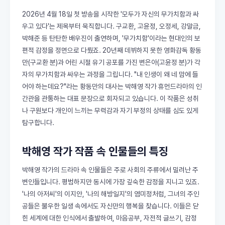
2026년 4월 18일 첫 방송을 시작한 '모두가 자신의 무가치함과 싸
우고 있다'는 제목부터 묵직합니다. 구교환, 고윤정, 오정세, 강말금,
박해준 등 탄탄한 배우진이 출연하며, '무가치함'이라는 현대인의 보
편적 감정을 정면으로 다뤘죠. 20년째 데뷔하지 못한 영화감독 황동
만(구교환 분)과 어린 시절 유기 공포를 가진 변은아(고윤정 분)가 각
자의 무가치함과 싸우는 과정을 그립니다. "내 인생이 왜 네 맘에 들
어야 하는데요?"라는 황동만의 대사는 박해영 작가 휴먼드라마의 인
간관을 관통하는 대표 문장으로 회자되고 있습니다. 이 작품은 성취
나 구원보다 개인이 느끼는 무력감과 자기 부정의 상태를 심도 있게
탐구합니다.
박해영 작가 작품 속 인물들의 특징
박해영 작가의 드라마 속 인물들은 주로 사회의 주류에서 밀려난 주
변인들입니다. 평범하지만 동시에 가장 깊숙한 감정을 지니고 있죠.
'나의 아저씨'의 이지안, '나의 해방일지'의 염미정처럼, 그녀의 주인
공들은 불우한 일생 속에서도 자신만의 행복을 찾습니다. 이들은 닫
힌 세계에 대한 인식에서 출발하여, 마음공부, 자전적 글쓰기, 감정