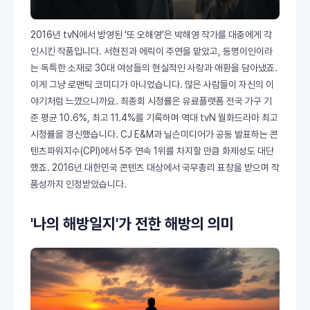
2016년 tvN에서 방영된 '또 오해영'은 박해영 작가를 대중에게 각
인시킨 작품입니다. 서현진과 에릭이 주연을 맡았고, 동명이인이라
는 독특한 소재로 30대 여성들의 현실적인 사랑과 애환을 담아냈죠.
이게 그냥 로맨틱 코미디가 아니었습니다. 많은 사람들이 자신의 이
야기처럼 느꼈으니까요. 최종회 시청률은 유료플랫폼 전국 가구 기
준 평균 10.6%, 최고 11.4%를 기록하며 역대 tvN 월화드라마 최고
시청률을 경신했습니다. CJ E&M과 닐슨미디어가 공동 발표하는 콘
텐츠파워지수(CPI)에서 5주 연속 1위를 차지할 만큼 화제성도 대단
했죠. 2016년 대한민국 콘텐츠 대상에서 국무총리 표창을 받으며 작
품성까지 인정받았습니다.
'나의 해방일지'가 전한 해방의 의미