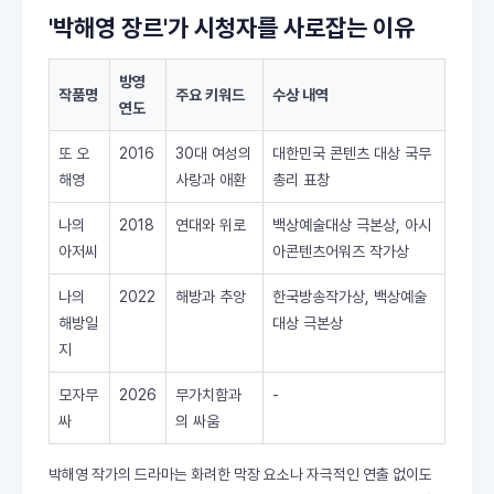
'박해영 장르'가 시청자를 사로잡는 이유
방영
작품명
주요 키워드
수상 내역
연도
또 오
2016
30대 여성의
대한민국 콘텐츠 대상 국무
해영
사랑과 애환
총리 표창
나의
2018
연대와 위로
백상예술대상 극본상, 아시
아저씨
아콘텐츠어워즈 작가상
나의
2022
해방과 추앙
한국방송작가상, 백상예술
해방일
대상 극본상
지
모자무
2026
무가치함과
-
싸
의 싸움
박해영 작가의 드라마는 화려한 막장 요소나 자극적인 연출 없이도