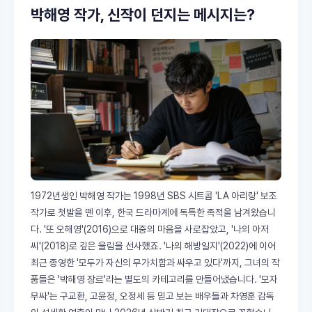
박해영 작가, 신작이 던지는 메시지는?
1972년생인 박해영 작가는 1998년 SBS 시트콤 'LA 아리랑' 보조
작가로 첫발을 뗀 이후, 한국 드라마계에 독특한 족적을 남겨왔습니
다. '또 오해영'(2016)으로 대중의 마음을 사로잡았고, '나의 아저
씨'(2018)로 깊은 울림을 선사했죠. '나의 해방일지'(2022)에 이어
최근 종영한 '모두가 자신의 무가치함과 싸우고 있다'까지, 그녀의 작
품들은 '박해영 장르'라는 별도의 카테고리를 만들어냈습니다. '모자
무싸'는 구교환, 고윤정, 오정세 등 믿고 보는 배우들과 차영훈 감독