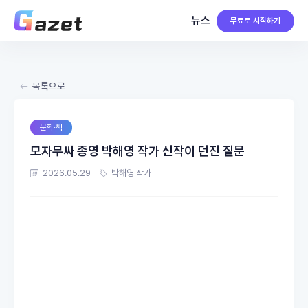
뉴스
무료로 시작하기
목록으로
문학·책
모자무싸 종영 박해영 작가 신작이 던진 질문
2026.05.29
박해영 작가