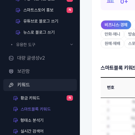
0+
스마트스토어 홍보
N
유튜브로 블로그 쓰기
비즈니스·경제
뉴스로 블로그 쓰기
만화·애니
방
원예·재배
스
유용한 도구
대량 글생성v2
스마트블록 키워
보관함
키워드
번호
황금 키워드
N
스마트블록 키워드
형태소 분석기
실시간 검색어