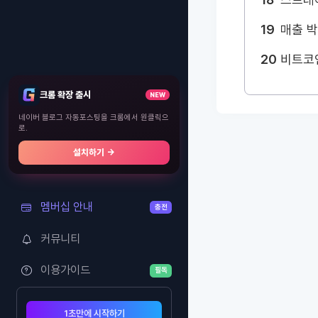
19
매출 
20
비트코
크롬 확장 출시
NEW
네이버 블로그 자동포스팅을 크롬에서 원클릭으
로.
설치하기 →
멤버십 안내
충전
커뮤니티
이용가이드
필독
1초만에 시작하기