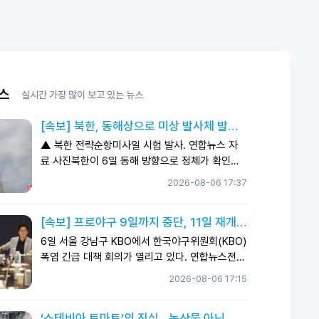
스
실시간 가장 많이 보고 있는 뉴스
[속보] 북한, 동해상으로 미상 발사체 발
사…합참 제원 분석
▲ 북한 전략순항미사일 시험 발사. 연합뉴스 자
료 사진북한이 6일 동해 방향으로 정체가 확인되
지 않은 발사체를 쏘아 올렸다.합동참모본부는 이
2026-08-06 17:37
날 북한의 발사 사실을 포착하고 발사체의 종류와
비행거리, 고도 등 구체적인 제원을 분석하고 있다
[속보] 프로야구 9일까지 중단, 11일 재개…
고 밝혔다.이번 발사체가 탄도미사일로 판명될 경
19시 경기 시작
우 북한의 탄도미사일 도발은 42일 만이다.북한은
6일 서울 강남구 KBO에서 한국야구위원회(KBO)
앞서 지난 6월 25일 김정은 국무위원장이 지켜보
폭염 긴급 대책 회의가 열리고 있다. 연합뉴스전국
는 가운데 전술탄도미사일과 155㎜ 자주포 사
을 덮친 폭염 여파로 프로야구가 9일까지 멈춘다.
2026-08-06 17:15
거리 연장탄, 개량형 240㎜ 24관식 방사포 등
한국야구위원회(KBO)와 10개 구단 단장, 장동철
남측을 겨냥한 전술무기들의 발사 시험을 진행했
프로야구선수협회 사무총장은 6일 서울 강남구 도
‘스테비아 토마토’의 진실…농산물 아닌 가
다.지난달 3일에는 신형 5000t급 구축함 '강건