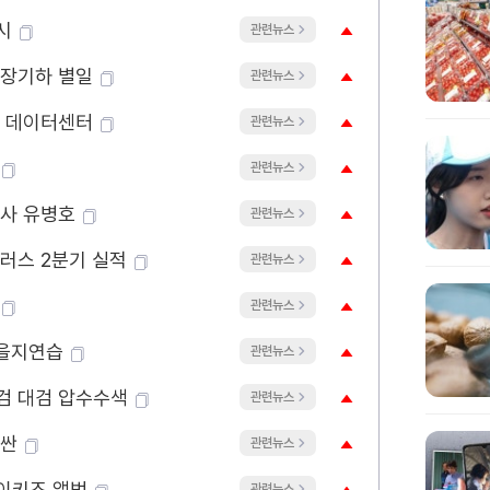
시
관련뉴스
 장기하 별일
관련뉴스
I 데이터센터
관련뉴스
석
관련뉴스
감사 유병호
관련뉴스
플러스 2분기 실적
관련뉴스
산
관련뉴스
 을지연습
관련뉴스
검 대검 압수수색
관련뉴스
투싼
관련뉴스
이키즈 앨범
관련뉴스