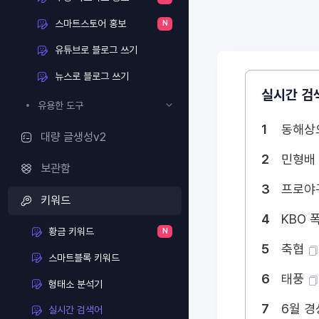
스마트스토어 홍보
N
유튜브로 블로그 쓰기
뉴스로 블로그 쓰기
실시간 검
유용한 도구
1
동해상
대량 글생성v2
2
민형
보관함
3
프로야구
키워드
4
KBO 
황금 키워드
N
5
축협
스마트블록 키워드
6
태풍
형태소 분석기
7
6월 
실시간 검색어