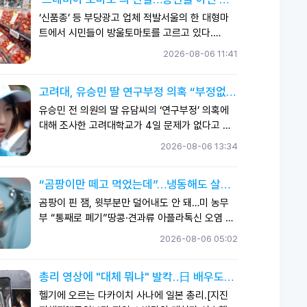
곡동 야구회관에서 폭염 대책 긴급 실행위원회를
공식품이었다
호'에 탑재한 전략순항미사일의 시험발사도 실시
열어 7일부터 9일까지 전국 5개 구장에서 열릴 예
‘신품종’ 등 부당광고 업체 적발서울의 한 대형마
했다.
정이던 15경기를 모두 취소하기로 했다고 밝혔다.
트에서 시민들이 방울토마토를 고르고 있다.
앞서 KBO 사무국은 관중과 선수단 안전을 위해 5
2024.5.5/뉴스1다이어트 식품으로 주목받은 ‘스
2026-08-06 11:41
일과 6일 프로야구 전 경기를 취소한 바 있다.이에
테비아 토마토’는 일반 토마토와 같은 농산물이 아
따라 올 시즌 폭염으로 취소된 경기는 총 30경기
닌 가공식품이다. 그러나 일부 업체가 이를 농산물
고려대, 유승민 딸 연구부정 의혹 “부정없
로 늘었다.주말 동안 KBO 사무국과 10개 구단은
인 것처럼 광고·판매한 사실이 드러나 소비자들의
다” 결론
세부적인 폭염 대책과 시설을 마련한 뒤 11일부터
주의가 요구된다.식품의약품안전처는 스테비아 토
유승민 전 의원의 딸 유담씨의 ‘연구부정’ 의혹에
리그를 재개하기로 했다.평일 18시 30분, 주말 18
마토를 온라인에서 부당 광고한 업체 15곳과 위생
대해 조사한 고려대학교가 4일 문제가 없다고 결
시였던 경기 시작 시각도 당분간 평일과 주말 모두
관리 기준 등을 위반한 제조업체 3곳을 적발했다
론낸 것으로 확인됐다. 국민신문고에 신고가 접수
2026-08-06 13:34
19시로 고정한다.예외적으로 서울 고척스카이돔
고 6일 밝혔다. 식약처는 관할 지방자치단체에 행
돼 조사에 착수한지 7개월 만이다.6일 고려대 등
에서 열리는 경기의 경우 평일 19시, 토요일 18시,
정처분을 요청하고 수사기관에 고발 조치했다.●
에 따르면 유씨의 학술지 논문 7건과 석·박사 논문
일요일은 방송 중계 상황에 따라 14시에 시작할
“곰팡이만 떼고 먹었는데”…냉동해도 살아
“농법·신품종”인 척…가공식품 8억6000만원어
등을 검토한 고려대 연구진실성위원회는 유씨의
수 있도록 했다.또 KBO 사무국은 클리닝 타임 개
남는 ‘1군 발암물질’
치 판매ⓒ뉴시스스테비아 토마토는 세척한 방울
논문이 연구부정행위에 해당하지 않는다고 결론내
곰팡이 핀 잼, 윗부분만 덜어내도 안 돼…미 농무
념의 쿨링 타임도 신설해 선수와 관람객을 보호하
토마토에 효소처리스테비아와 수크랄로스 등 식품
렸다.인천대학교 유담 교수. 연합뉴스연구자료와
부 “통째로 폐기”땅콩·견과류 아플라톡신 오염 취
기로 했다.전국을 뒤덮은 폭염에 오늘과 내일 열릴
첨가물이 포함된 침지액을 가압 또는 진공 방식으
분석틀이 유사하다는 의혹에 대해선 “일반적인 연
약…냉동해도 생긴 독소는 그대로들기름, 곰팡이
2026-08-06 05:02
예정이었던 프로야구 1, 2군 경기가 모두 취소된 5
로 주입한 뒤 다시 세척·건조해 포장하는 과·채가
구관행”이라고 판단했다. 여러 논문에서 같은 이
독소 아닌 산패 주의…4℃ 이하 냉장·쩐내 나면
일 서울 송파구 잠실야구장이 텅 비어있다. 연합뉴
공품이다.하지만 적발된 업체들은 가공식품인 스
론을 사용했다는 사실만으로는 부정행위에 해당한
폐기“곰팡이만 떼고 먹었는데?”곰팡이가 핀 잼은
스한편 지난 4일 인천 SSG랜더스필드에서 열린
테비아 토마토를 ‘스테비아 농법’, ‘신품종’, ‘천연당
총리 영상에 "대체 뭐냐" 발칵‥日 배우도
다고 보기 어렵다는 것이다.유씨가 유사한 논문을
표면만 걷어내지 말고 제품 전체를 폐기하는 것이
SSG 랜더스와 LG 트윈스의 2026 KBO리그 경
분’, ‘천연감미료’ 등의 표현을 사용해 일반 농산물
"미친 짓"
별개의 연구처럼 제시했다는 의혹에 대해서도 “연
안전하다. 땅콩과 견과류는 아플라톡신 오염에 주
헬기에 오르는 다카이치 사나에 일본 총리.[지진
기 중 쓰러져 병원으로 이송됐던 관중 이 모(23)
인 것처럼 온라인 쇼핑몰에서 광고한 것으로 조사
구 질문이 포괄적이고 독립적이어서 하나의 통합