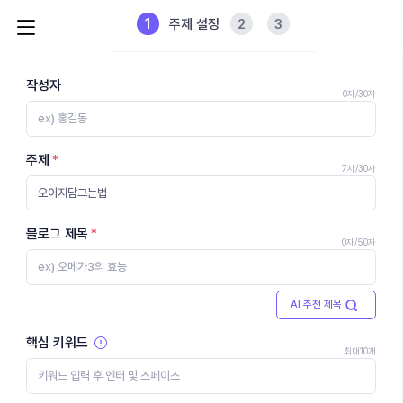
1
2
3
주제 설정
작성자
0자
/30자
주제
7자
/30자
블로그 제목
0자
/50자
AI 추천 제목
핵심 키워드
최대10개