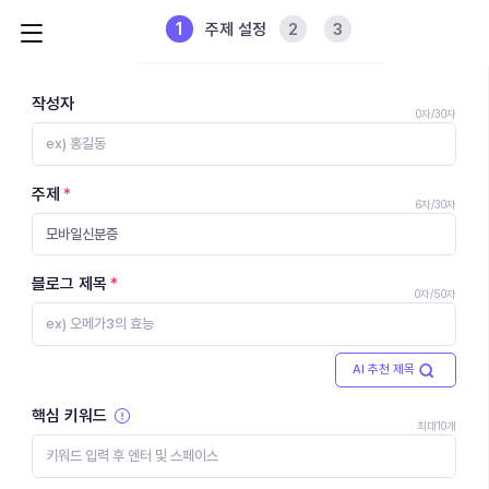
1
2
3
주제 설정
작성자
0자
/30자
주제
6자
/30자
블로그 제목
0자
/50자
AI 추천 제목
핵심 키워드
최대10개