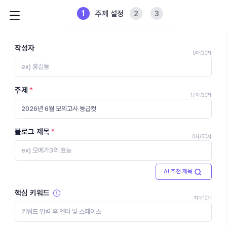
1
2
3
주제 설정
작성자
0자
/30자
주제
17자
/30자
블로그 제목
0자
/50자
AI 추천 제목
핵심 키워드
최대10개