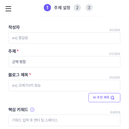
1
2
3
주제 설정
작성자
0자
/30자
주제
5자
/30자
블로그 제목
0자
/50자
AI 추천 제목
핵심 키워드
최대10개