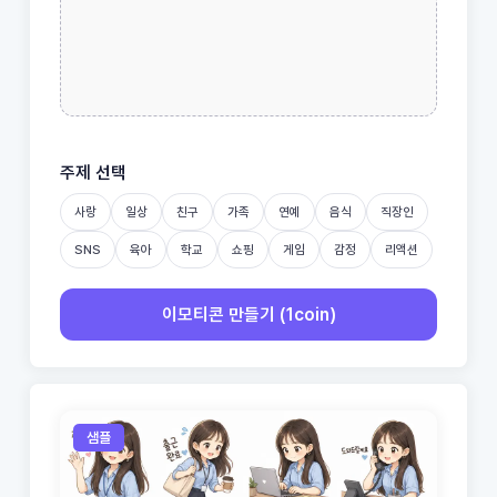
주제 선택
사랑
일상
친구
가족
연예
음식
직장인
SNS
육아
학교
쇼핑
게임
감정
리액션
이모티콘 만들기 (1coin)
샘플